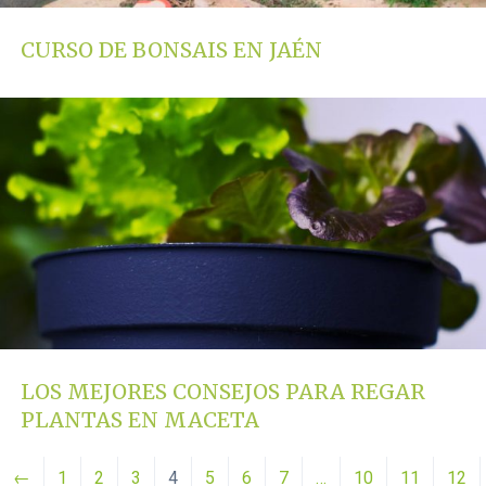
CURSO DE BONSAIS EN JAÉN
LOS MEJORES CONSEJOS PARA REGAR
PLANTAS EN MACETA
←
1
2
3
4
5
6
7
…
10
11
12